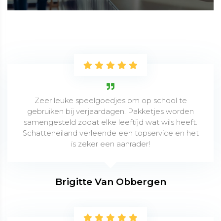
Zeer leuke speelgoedjes om op school te
gebruiken bij verjaardagen. Pakketjes worden
samengesteld zodat elke leeftijd wat wils heeft.
Schatteneiland verleende een topservice en het
is zeker een aanrader!
Brigitte Van Obbergen