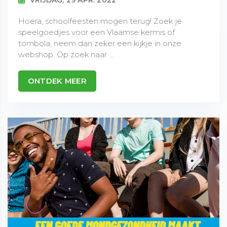
Hoera, schoolfeesten mogen terug! Zoek je
speelgoedjes voor een Vlaamse kermis of
tombola, neem dan zeker een kijkje in onze
webshop. Op zoek naar ...
ONTDEK MEER