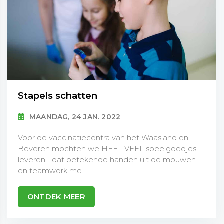
Stapels schatten
MAANDAG, 24 JAN. 2022
Voor de vaccinatiecentra van het Waasland en
Beveren mochten we HEEL VEEL speelgoedjes
leveren... dat betekende handen uit de mouwen
en teamwork me...
ONTDEK MEER